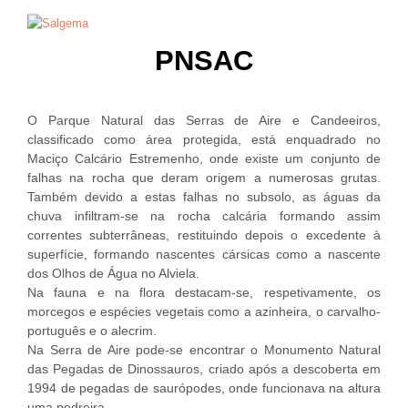
PNSAC
0
0
O Parque Natural das Serras de Aire e Candeeiros,
classificado como área protegida, está enquadrado no
Maciço Calcário Estremenho, onde existe um conjunto de
falhas na rocha que deram origem a numerosas grutas.
Também devido a estas falhas no subsolo, as águas da
chuva infiltram-se na rocha calcária formando assim
correntes subterrâneas, restituindo depois o excedente à
superfície, formando nascentes cársicas como a nascente
dos Olhos de Água no Alviela.
Na fauna e na flora destacam-se, respetivamente, os
morcegos e espécies vegetais como a azinheira, o carvalho-
português e o alecrim.
Na Serra de Aire pode-se encontrar o Monumento Natural
das Pegadas de Dinossauros, criado após a descoberta em
1994 de pegadas de saurópodes, onde funcionava na altura
uma pedreira.