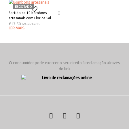
ESGOTADO
Sortido de 10 bombons
artesanais com Flor de Sal
€
13.50
IVA incluído
LER MAIS
O consumidor pode exercer o seu direito à reclamação através
do link