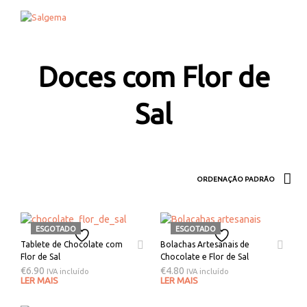
0
0
Doces com Flor de
Sal
ESGOTADO
ESGOTADO
Tablete de Chocolate com
Bolachas Artesanais de
Flor de Sal
Chocolate e Flor de Sal
€
6.90
€
4.80
IVA incluído
IVA incluído
LER MAIS
LER MAIS