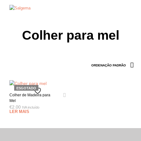
0
0
Colher para mel
ESGOTADO
Colher de Madeira para
Mel
€
2.00
IVA incluído
LER MAIS