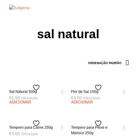
0
0
sal natural
Sal Natural 500g
Flor de Sal 150g
€
1.50
€
4.50
IVA incluído
IVA incluído
ADICIONAR
ADICIONAR
Tempero para Carne 250g
Tempero para Peixe e
Marisco 250g
€
3.50
IVA incluído