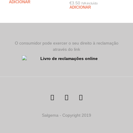
ADICIONAR
€
3.50
IVA incluído
ADICIONAR
O consumidor pode exercer o seu direito à reclamação
através do link
Salgema - Copyright 2019