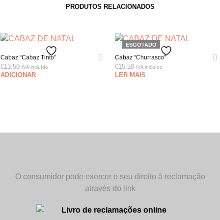
PRODUTOS RELACIONADOS
ESGOTADO
Cabaz “Cabaz Tinto”
Cabaz “Churrasco”
€
13.50
€
15.50
IVA incluído
IVA incluído
ADICIONAR
LER MAIS
O consumidor pode exercer o seu direito à reclamação
através do link