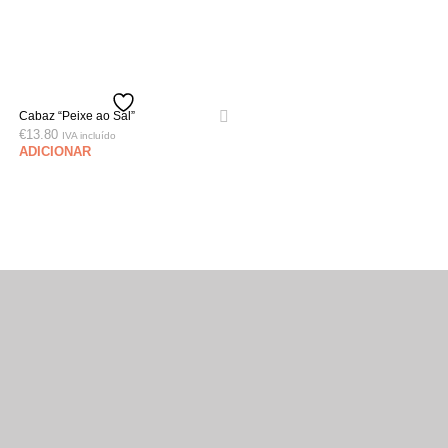
Cabaz “Peixe ao Sal”
€
13.80
IVA incluído
ADICIONAR