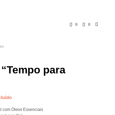
0
0
C
a
ZES
r
r
 “Tempo para
i
n
cluído
h
al com Óleos Essenciais
o