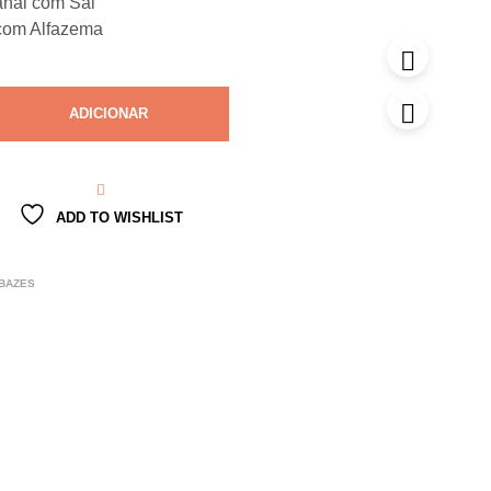
anal com Sal
com Alfazema
ADICIONAR
ADD TO WISHLIST
ABAZES