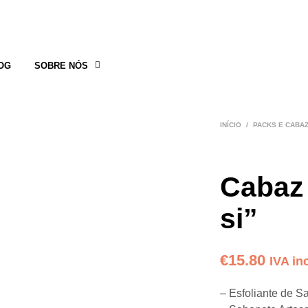
OG
SOBRE NÓS
INÍCIO
/
PACKS E CABA
Cabaz
si”
€
15.80
IVA in
– Esfoliante de S