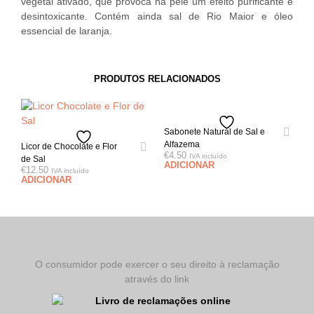
vegetal ativado, que provoca na pele um efeito purificante e
desintoxicante. Contém ainda sal de Rio Maior e óleo
essencial de laranja.
PRODUTOS RELACIONADOS
Sabonete Natural de Sal e
Alfazema
Licor de Chocolate e Flor
€
4.50
IVA incluído
de Sal
ADICIONAR
€
12.50
IVA incluído
ADICIONAR
O consumidor pode exercer o seu direito à reclamação
através do link