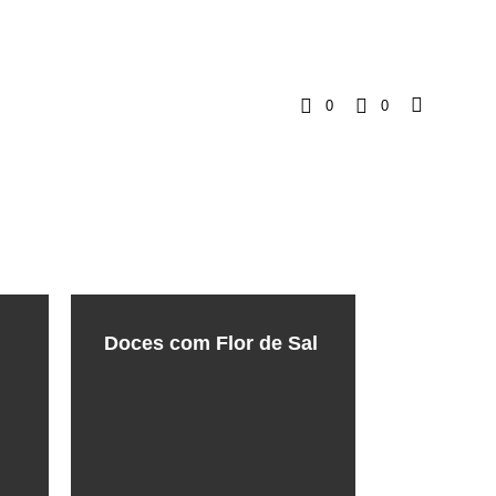
0
0
C
a
r
r
i
Doces com Flor de Sal
n
h
o