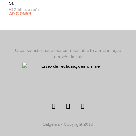
Sal
€
12.50
IVA incluído
ADICIONAR
O consumidor pode exercer o seu direito à reclamação
através do link
Salgema - Copyright 2019