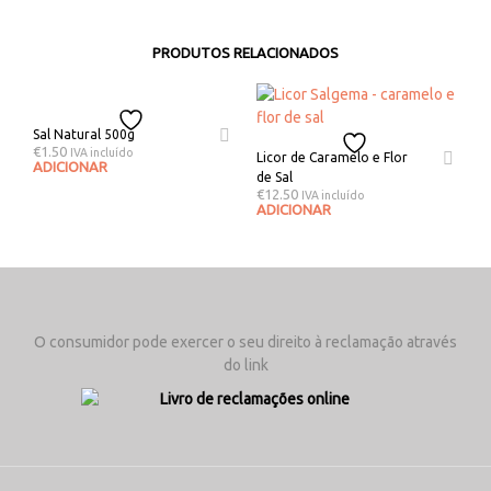
PRODUTOS RELACIONADOS
Sal Natural 500g
€
1.50
IVA incluído
Licor de Caramelo e Flor
ADICIONAR
de Sal
€
12.50
IVA incluído
ADICIONAR
O consumidor pode exercer o seu direito à reclamação através
do link