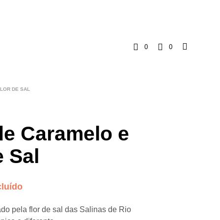
0
0
C
a
FLOR DE SAL
r
r
de Caramelo e
i
e Sal
n
cluído
h
do pela flor de sal das Salinas de Rio
o