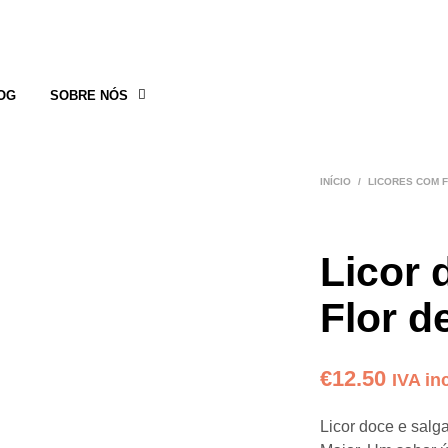
OG
SOBRE NÓS
INÍCIO
/
LICORES COM 
Licor 
Flor d
€
12.50
IVA in
Licor doce e salga