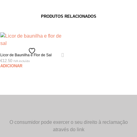
PRODUTOS RELACIONADOS
Licor de Baunilha e Flor de Sal
€
12.50
IVA incluído
ADICIONAR
O consumidor pode exercer o seu direito à reclamação
através do link