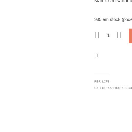
Maior. Um sabor ú
995 em stock (pod
QUANTIDADE
REF:
LCFS
CATEGORIA:
LICORES CO