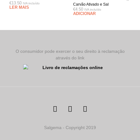
€
13.50
IVA incluído
Carvão Ativado e Sal
LER MAIS
€
4.50
IVA incluído
ADICIONAR
O consumidor pode exercer o seu direito à reclamação
através do link
Salgema - Copyright 2019